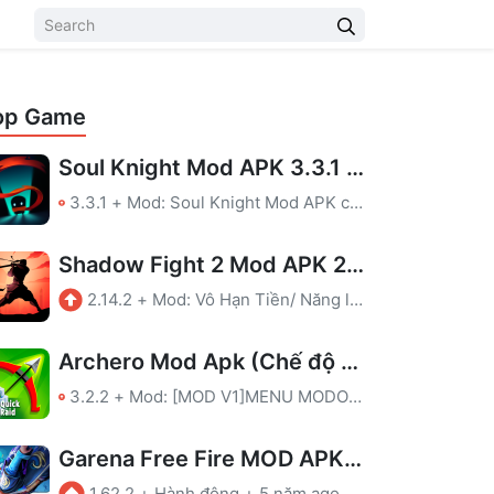
op Game
Soul Knight Mod APK 3.3.1 (Tiền, Menu, Bất Tử, Mana, Hồi Chiêu)
3.3.1
+
Mod: Soul Knight Mod APK có các chức năng thú vị sau: Tiền, Menu, Bất Tử, Mana, Hồi Chiêu. Tha hồ khám phá và giải trí vô tận.
Shadow Fight 2 Mod APK 2.14.2 (Vô Hạn Tiền)
2.14.2
+
Mod: Vô Hạn Tiền/ Năng lượng
Archero Mod Apk (Chế độ thần, Sát thương cao)
3.2.2
+
Mod: [MOD V1]MENU MODOne hit killGod modeShoot through the wall[MOD V2]MENU MODOne hit killGod mode
Garena Free Fire MOD APK – Mod tự ngắm
1.62.2
+
Hành động
+
5 năm ago