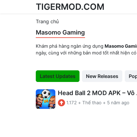
TIGERMOD.COM
Skip to content
Trang chủ
Masomo Gaming
Khám phá hàng ngàn ứng dụng
Masomo Gami
ngày, cùng với những bản mod tốt nhất hiện có
Latest Updates
New Releases
Pop
Head B
1.172
+
Thể thao
+
5 năm ago