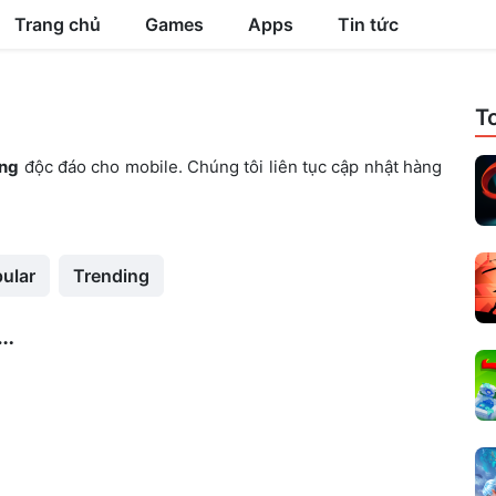
Trang chủ
Games
Apps
Tin tức
T
ng
độc đáo cho mobile. Chúng tôi liên tục cập nhật hàng
ular
Trending
all 2 MOD APK – Vô hạn tiền