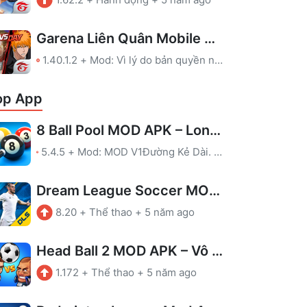
Garena Liên Quân Mobile MOD APK – Map, Full Skin
1.40.1.2
+
Mod: Vì lý do bản quyền nên chúng tôi đã gỡ file MOD của game này. Bạn có thể ủng hộ nhà phát triển qua link tải ở Google Play.
op App
8 Ball Pool MOD APK – Long Lines
5.4.5
+
Mod: MOD V1Đường Kẻ Dài. Chơi cẩn thận, để tránh bị cấm!MOD V2Hiển thị hướng dẫn kẻ trong phòng không có hướng dẫn.MOD V3Hiển thị hướng dẫn kẻ trong phòng không có hướng dẫn.Chống cấmLeague được kích hoạt
Dream League Soccer MOD APK – Vô hạn tiền
8.20
+
Thể thao
+
5 năm ago
Head Ball 2 MOD APK – Vô hạn tiền
1.172
+
Thể thao
+
5 năm ago