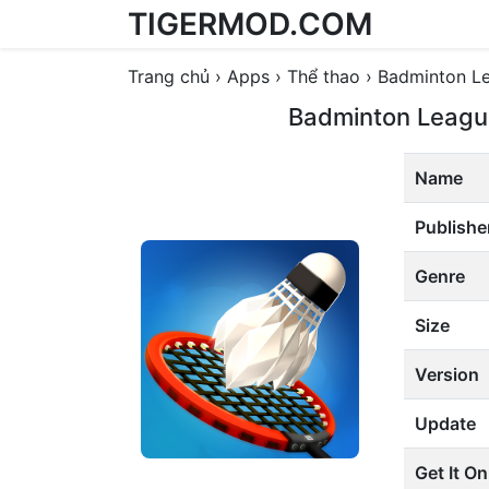
TIGERMOD.COM
Skip to content
Trang chủ
›
Apps
›
Thể thao
›
Badminton Le
Badminton League
Name
Publishe
Genre
Size
Version
Update
Get It On