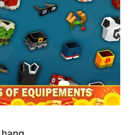
u hạng