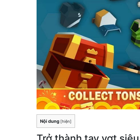
Nội dung
[
hiện
]
Trở thành tay vợt siê