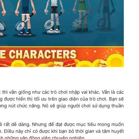
thì vẫn giống như các trò chơi nhập vai khác. Vẫn là các
 được hiển thị tối ưu trên giao diện của trò chơi. Bạn sẽ
từng nút chức năng. Nó sẽ giúp người chơi sử dụng thuần
vẻ rất dễ dàng. Nhưng để đạt được mục tiêu mong muốn
. Điều này chỉ có được khi bạn bỏ thời gian và tâm huyết
ành những vận động viên chuyên nghiệp.