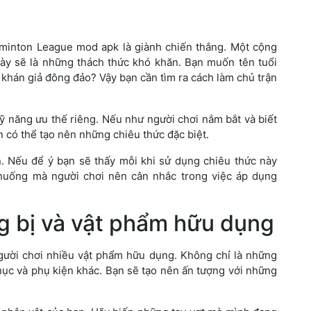
dminton League mod apk là giành chiến thắng. Một cộng
này sẽ là những thách thức khó khăn. Bạn muốn tên tuổi
 khán giả đông đảo? Vậy bạn cần tìm ra cách làm chủ trận
ỹ năng ưu thế riêng. Nếu như người chơi nắm bắt và biết
n có thể tạo nên những chiêu thức đặc biệt.
n. Nếu để ý bạn sẽ thấy mỗi khi sử dụng chiêu thức này
huống mà người chơi nên cân nhắc trong việc áp dụng
 bị và vật phẩm hữu dụng
ười chơi nhiều vật phẩm hữu dụng. Không chỉ là những
hục và phụ kiện khác. Bạn sẽ tạo nên ấn tượng với những