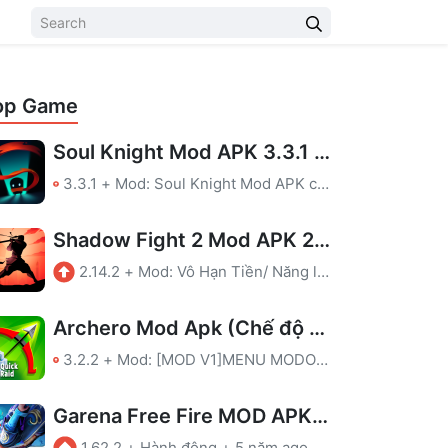
op Game
Soul Knight Mod APK 3.3.1 (Tiền, Menu, Bất Tử, Mana, Hồi Chiêu)
3.3.1
+
Mod: Soul Knight Mod APK có các chức năng thú vị sau: Tiền, Menu, Bất Tử, Mana, Hồi Chiêu. Tha hồ khám phá và giải trí vô tận.
Shadow Fight 2 Mod APK 2.14.2 (Vô Hạn Tiền)
2.14.2
+
Mod: Vô Hạn Tiền/ Năng lượng
Archero Mod Apk (Chế độ thần, Sát thương cao)
3.2.2
+
Mod: [MOD V1]MENU MODOne hit killGod modeShoot through the wall[MOD V2]MENU MODOne hit killGod mode
Garena Free Fire MOD APK – Mod tự ngắm
1.62.2
+
Hành động
+
5 năm ago