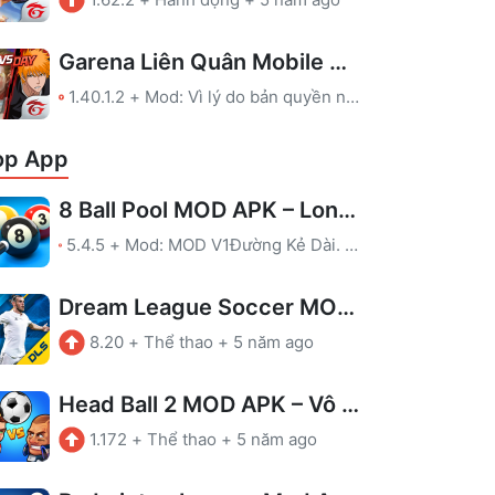
Garena Liên Quân Mobile MOD APK – Map, Full Skin
1.40.1.2
+
Mod: Vì lý do bản quyền nên chúng tôi đã gỡ file MOD của game này. Bạn có thể ủng hộ nhà phát triển qua link tải ở Google Play.
op App
8 Ball Pool MOD APK – Long Lines
5.4.5
+
Mod: MOD V1Đường Kẻ Dài. Chơi cẩn thận, để tránh bị cấm!MOD V2Hiển thị hướng dẫn kẻ trong phòng không có hướng dẫn.MOD V3Hiển thị hướng dẫn kẻ trong phòng không có hướng dẫn.Chống cấmLeague được kích hoạt
Dream League Soccer MOD APK – Vô hạn tiền
8.20
+
Thể thao
+
5 năm ago
Head Ball 2 MOD APK – Vô hạn tiền
1.172
+
Thể thao
+
5 năm ago