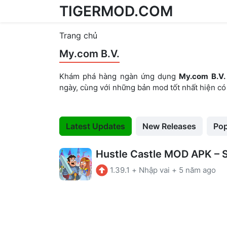
TIGERMOD.COM
Skip to content
Trang chủ
My.com B.V.
Khám phá hàng ngàn ứng dụng
My.com B.V.
ngày, cùng với những bản mod tốt nhất hiện có
Latest Updates
New Releases
Pop
1.39.1
+
Nhập vai
+
5 năm ago