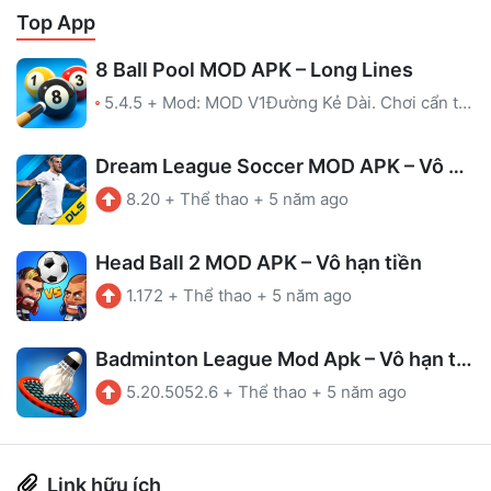
Top App
8 Ball Pool MOD APK – Long Lines
5.4.5
+
Mod: MOD V1Đường Kẻ Dài. Chơi cẩn thận, để tránh bị cấm!MOD V2Hiển thị hướng dẫn kẻ trong phòng không có hướng dẫn.MOD V3Hiển thị hướng dẫn kẻ trong phòng không có hướng dẫn.Chống cấmLeague được kích hoạt
Dream League Soccer MOD APK – Vô hạn tiền
8.20
+
Thể thao
+
5 năm ago
Head Ball 2 MOD APK – Vô hạn tiền
1.172
+
Thể thao
+
5 năm ago
Badminton League Mod Apk – Vô hạn tiền
5.20.5052.6
+
Thể thao
+
5 năm ago
Link hữu ích