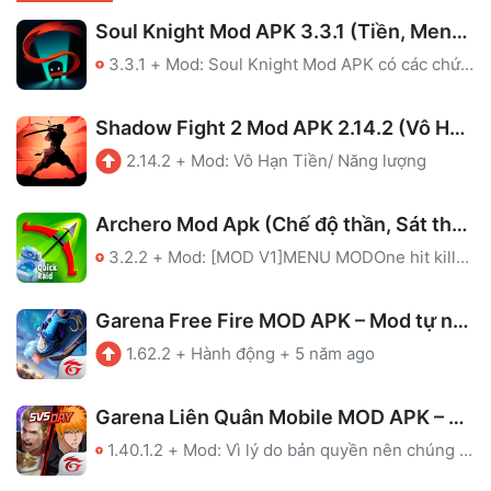
Soul Knight Mod APK 3.3.1 (Tiền, Menu, Bất Tử, Mana, Hồi Chiêu)
3.3.1
+
Mod: Soul Knight Mod APK có các chức năng thú vị sau: Tiền, Menu, Bất Tử, Mana, Hồi Chiêu. Tha hồ khám phá và giải trí vô tận.
Shadow Fight 2 Mod APK 2.14.2 (Vô Hạn Tiền)
2.14.2
+
Mod: Vô Hạn Tiền/ Năng lượng
Archero Mod Apk (Chế độ thần, Sát thương cao)
3.2.2
+
Mod: [MOD V1]MENU MODOne hit killGod modeShoot through the wall[MOD V2]MENU MODOne hit killGod mode
Garena Free Fire MOD APK – Mod tự ngắm
1.62.2
+
Hành động
+
5 năm ago
Garena Liên Quân Mobile MOD APK – Map, Full Skin
1.40.1.2
+
Mod: Vì lý do bản quyền nên chúng tôi đã gỡ file MOD của game này. Bạn có thể ủng hộ nhà phát triển qua link tải ở Google Play.