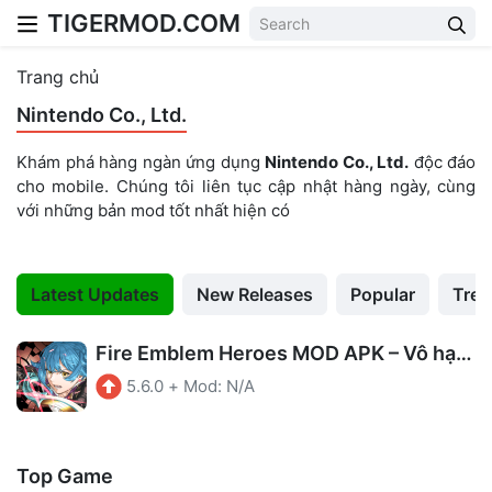
TIGERMOD.COM
Skip to content
Trang chủ
Nintendo Co., Ltd.
Khám phá hàng ngàn ứng dụng
Nintendo Co., Ltd.
độc đáo
cho mobile. Chúng tôi liên tục cập nhật hàng ngày, cùng
với những bản mod tốt nhất hiện có
Latest Updates
New Releases
Popular
Tren
Fire Emblem Heroes MOD APK – Vô hạn tiền
5.6.0
+
Mod: N/A
Top Game