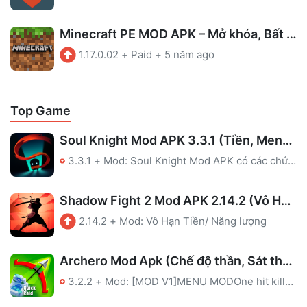
Minecraft PE MOD APK – Mở khóa, Bất tử
1.17.0.02
+
Paid
+
5 năm ago
Top Game
Soul Knight Mod APK 3.3.1 (Tiền, Menu, Bất Tử, Mana, Hồi Chiêu)
3.3.1
+
Mod: Soul Knight Mod APK có các chức năng thú vị sau: Tiền, Menu, Bất Tử, Mana, Hồi Chiêu. Tha hồ khám phá và giải trí vô tận.
Shadow Fight 2 Mod APK 2.14.2 (Vô Hạn Tiền)
2.14.2
+
Mod: Vô Hạn Tiền/ Năng lượng
Archero Mod Apk (Chế độ thần, Sát thương cao)
3.2.2
+
Mod: [MOD V1]MENU MODOne hit killGod modeShoot through the wall[MOD V2]MENU MODOne hit killGod mode