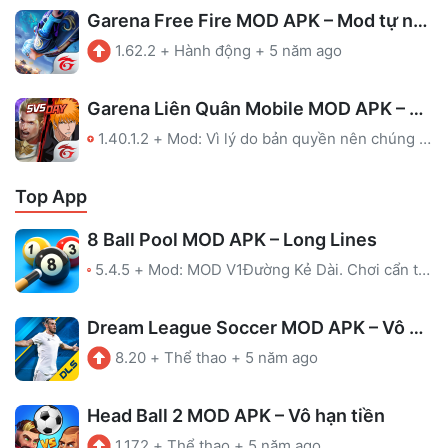
Garena Free Fire MOD APK – Mod tự ngắm
1.62.2
+
Hành động
+
5 năm ago
Garena Liên Quân Mobile MOD APK – Map, Full Skin
1.40.1.2
+
Mod: Vì lý do bản quyền nên chúng tôi đã gỡ file MOD của game này. Bạn có thể ủng hộ nhà phát triển qua link tải ở Google Play.
Top App
8 Ball Pool MOD APK – Long Lines
5.4.5
+
Mod: MOD V1Đường Kẻ Dài. Chơi cẩn thận, để tránh bị cấm!MOD V2Hiển thị hướng dẫn kẻ trong phòng không có hướng dẫn.MOD V3Hiển thị hướng dẫn kẻ trong phòng không có hướng dẫn.Chống cấmLeague được kích hoạt
Dream League Soccer MOD APK – Vô hạn tiền
8.20
+
Thể thao
+
5 năm ago
Head Ball 2 MOD APK – Vô hạn tiền
1.172
+
Thể thao
+
5 năm ago