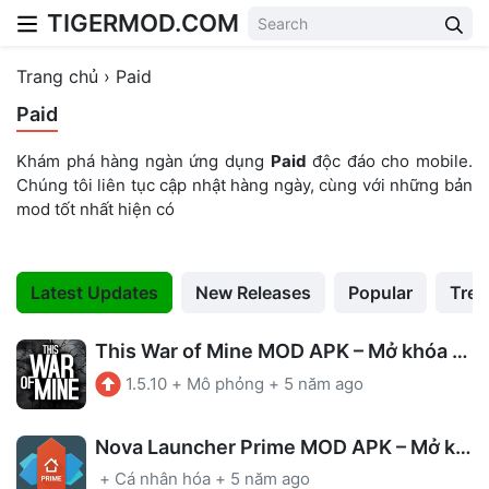
TIGERMOD.COM
Skip to content
Trang chủ
›
Paid
Paid
Khám phá hàng ngàn ứng dụng
Paid
độc đáo cho mobile.
Chúng tôi liên tục cập nhật hàng ngày, cùng với những bản
mod tốt nhất hiện có
Latest Updates
New Releases
Popular
Tren
This War of Mine MOD APK – Mở khóa cốt truyện
1.5.10
+
Mô phỏng
+
5 năm ago
Nova Launcher Prime MOD APK – Mở khóa
+
Cá nhân hóa
+
5 năm ago