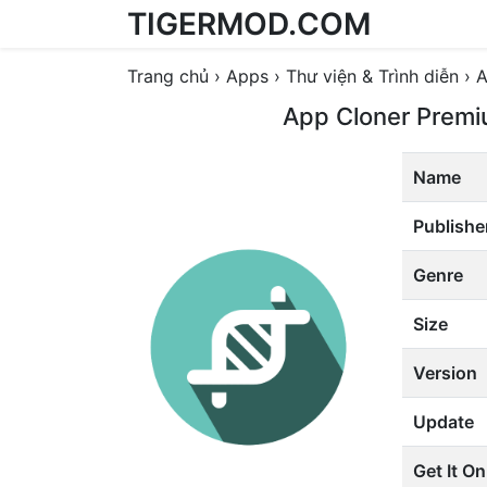
TIGERMOD.COM
Skip to content
Trang chủ
›
Apps
›
Thư viện & Trình diễn
›
A
App Cloner Prem
Name
Publishe
Genre
Size
Version
Update
Get It On