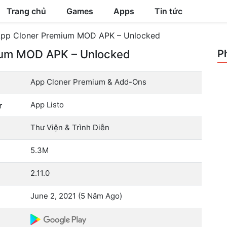
Trang chủ
Games
Apps
Tin tức
pp Cloner Premium MOD APK – Unlocked
ium MOD APK – Unlocked
P
App Cloner Premium & Add-Ons
App Listo
r
Thư Viện & Trình Diễn
5.3M
2.11.0
June 2, 2021 (5 Năm Ago)