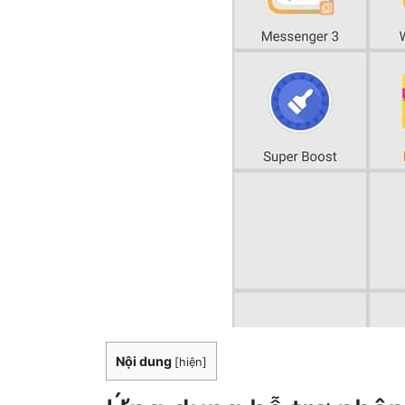
Nội dung
[
hiện
]