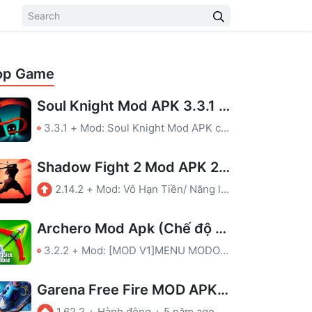
op Game
Soul Knight Mod APK 3.3.1 (Tiền, Menu, Bất Tử, Mana, Hồi Chiêu)
3.3.1
+
Mod: Soul Knight Mod APK có các chức năng thú vị sau: Tiền, Menu, Bất Tử, Mana, Hồi Chiêu. Tha hồ khám phá và giải trí vô tận.
Shadow Fight 2 Mod APK 2.14.2 (Vô Hạn Tiền)
2.14.2
+
Mod: Vô Hạn Tiền/ Năng lượng
Archero Mod Apk (Chế độ thần, Sát thương cao)
3.2.2
+
Mod: [MOD V1]MENU MODOne hit killGod modeShoot through the wall[MOD V2]MENU MODOne hit killGod mode
Garena Free Fire MOD APK – Mod tự ngắm
1.62.2
+
Hành động
+
5 năm ago