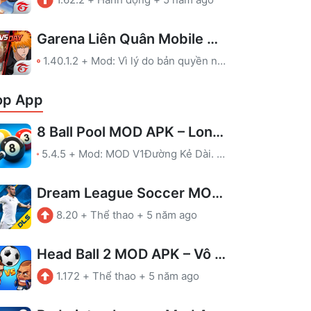
Garena Liên Quân Mobile MOD APK – Map, Full Skin
1.40.1.2
+
Mod: Vì lý do bản quyền nên chúng tôi đã gỡ file MOD của game này. Bạn có thể ủng hộ nhà phát triển qua link tải ở Google Play.
op App
8 Ball Pool MOD APK – Long Lines
5.4.5
+
Mod: MOD V1Đường Kẻ Dài. Chơi cẩn thận, để tránh bị cấm!MOD V2Hiển thị hướng dẫn kẻ trong phòng không có hướng dẫn.MOD V3Hiển thị hướng dẫn kẻ trong phòng không có hướng dẫn.Chống cấmLeague được kích hoạt
Dream League Soccer MOD APK – Vô hạn tiền
8.20
+
Thể thao
+
5 năm ago
Head Ball 2 MOD APK – Vô hạn tiền
1.172
+
Thể thao
+
5 năm ago