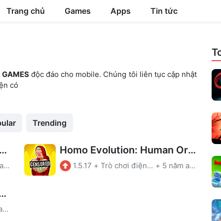
Trang chủ
Games
Apps
Tin tức
T
R GAMES
độc đáo cho mobile. Chúng tôi liên tục cập nhật
iện có
ular
Trending
 Rafts: Crazy Sea Battle Mod Apk – Vô hạn tiền
Homo Evolution: Human Origins Mod Apk – Vô hạn tiền
5 năm ago
1.5.17
+
Trò chơi điện tử
+
5 năm ago
Fall .io Mod Apk – Vô Hạn Coins
5 năm ago