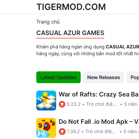
TIGERMOD.COM
Skip to content
Trang chủ
CASUAL AZUR GAMES
Khám phá hàng ngàn ứng dụng
CASUAL AZU
hàng ngày, cùng với những bản mod tốt nhất h
Latest Updates
New Releases
Pop
War of
0.23.2
+
Trò chơi điện tử
+
Do Not 
1.36.2
+
Trò chơi điện tử
+