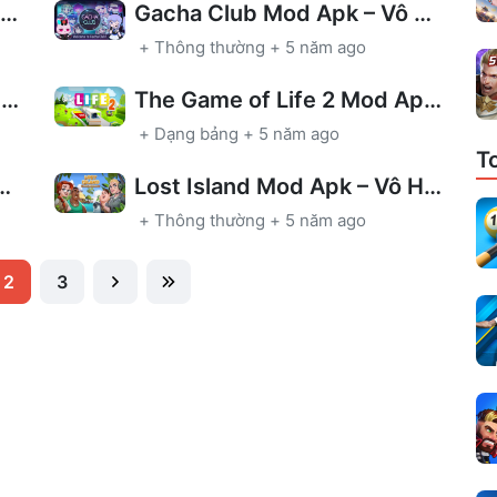
Box Office Tycoon Mod Apk – Mở Khóa Phần Thưởng
Gacha Club Mod Apk – Vô hạn tiền
+
Thông thường
+
5 năm ago
Little Big Snake Mod Apk – VIP Actived
The Game of Life 2 Mod Apk – Mở khóa
+
Dạng bảng
+
5 năm ago
T
 Mod Apk – Vô hạn tiền
Lost Island Mod Apk – Vô Hạn Mạng
+
Thông thường
+
5 năm ago
2
3