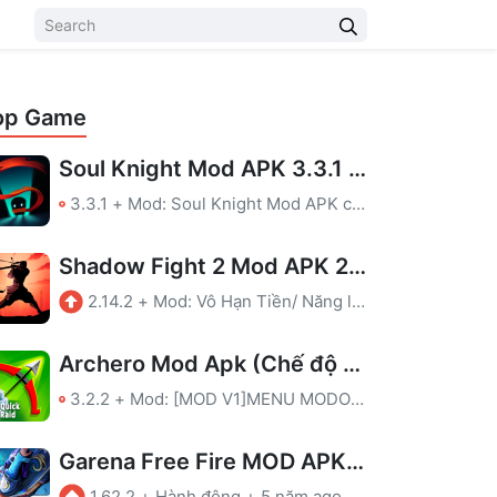
op Game
Soul Knight Mod APK 3.3.1 (Tiền, Menu, Bất Tử, Mana, Hồi Chiêu)
3.3.1
+
Mod: Soul Knight Mod APK có các chức năng thú vị sau: Tiền, Menu, Bất Tử, Mana, Hồi Chiêu. Tha hồ khám phá và giải trí vô tận.
Shadow Fight 2 Mod APK 2.14.2 (Vô Hạn Tiền)
2.14.2
+
Mod: Vô Hạn Tiền/ Năng lượng
Archero Mod Apk (Chế độ thần, Sát thương cao)
3.2.2
+
Mod: [MOD V1]MENU MODOne hit killGod modeShoot through the wall[MOD V2]MENU MODOne hit killGod mode
Garena Free Fire MOD APK – Mod tự ngắm
1.62.2
+
Hành động
+
5 năm ago