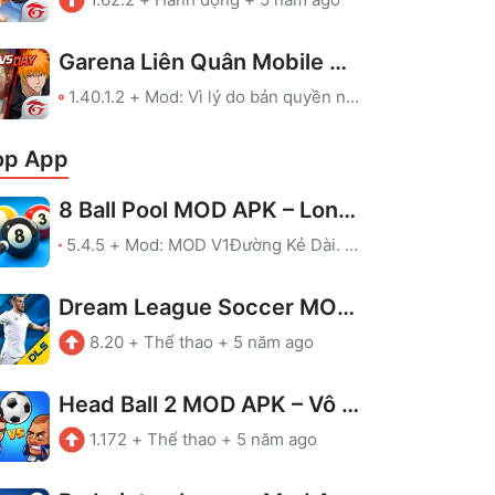
Garena Liên Quân Mobile MOD APK – Map, Full Skin
1.40.1.2
+
Mod: Vì lý do bản quyền nên chúng tôi đã gỡ file MOD của game này. Bạn có thể ủng hộ nhà phát triển qua link tải ở Google Play.
op App
8 Ball Pool MOD APK – Long Lines
5.4.5
+
Mod: MOD V1Đường Kẻ Dài. Chơi cẩn thận, để tránh bị cấm!MOD V2Hiển thị hướng dẫn kẻ trong phòng không có hướng dẫn.MOD V3Hiển thị hướng dẫn kẻ trong phòng không có hướng dẫn.Chống cấmLeague được kích hoạt
Dream League Soccer MOD APK – Vô hạn tiền
8.20
+
Thể thao
+
5 năm ago
Head Ball 2 MOD APK – Vô hạn tiền
1.172
+
Thể thao
+
5 năm ago