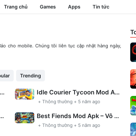
Trang chủ
Games
Apps
Tin tức
T
áo cho mobile. Chúng tôi liên tục cập nhật hàng ngày,
ular
Trending
uncemasters Mod Apk – Vô Hạn Tiền
Idle Courier Tycoon Mod Apk – Vô Hạn Tiền
+
Thông thường
+
5 năm ago
ush Soda Saga Mod Apk – Vô Hạn Lượt Đi
Best Fiends Mod Apk – Vô Hạn Tiền/Năng Lượng
+
Thông thường
+
5 năm ago