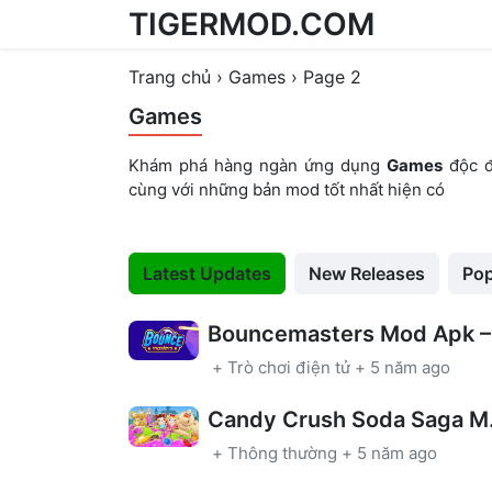
TIGERMOD.COM
Skip to content
Trang chủ
›
Games
›
Page 2
Games
Khám phá hàng ngàn ứng dụng
Games
độc đ
cùng với những bản mod tốt nhất hiện có
Latest Updates
New Releases
Pop
Bo
+
Trò chơi điện tử
+
5 năm ago
Candy Cr
+
Thông thường
+
5 năm ago