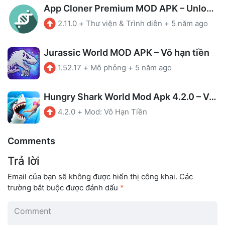
App Cloner Premium MOD APK – Unlocked
2.11.0
+
Thư viện & Trình diễn
+
5 năm ago
Jurassic World MOD APK – Vô hạn tiền
1.52.17
+
Mô phỏng
+
5 năm ago
Hungry Shark World Mod Apk 4.2.0 – Vô Hạn Tiền
4.2.0
+
Mod: Vô Hạn Tiền
Comments
Trả lời
Email của bạn sẽ không được hiển thị công khai.
Các
trường bắt buộc được đánh dấu
*