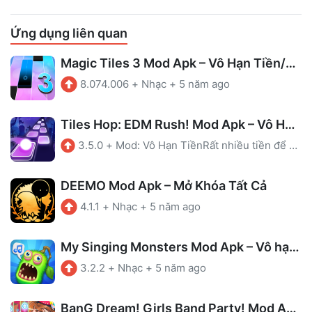
Ứng dụng liên quan
Magic Tiles 3 Mod Apk – Vô Hạn Tiền/Mạng
8.074.006
+
Nhạc
+
5 năm ago
Tiles Hop: EDM Rush! Mod Apk – Vô Hạn Tiền
3.5.0
+
Mod: Vô Hạn TiềnRất nhiều tiền để chi tiêu
DEEMO Mod Apk – Mở Khóa Tất Cả
4.1.1
+
Nhạc
+
5 năm ago
My Singing Monsters Mod Apk – Vô hạn tiền
3.2.2
+
Nhạc
+
5 năm ago
BanG Dream! Girls Band Party! Mod Apk – Auto Perfect