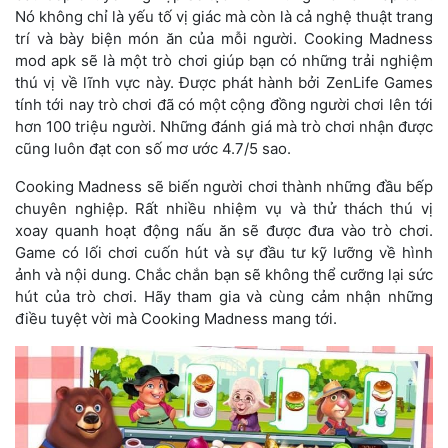
Nó không chỉ là yếu tố vị giác mà còn là cả nghệ thuật trang
trí và bày biện món ăn của mỗi người. Cooking Madness
mod apk sẽ là một trò chơi giúp bạn có những trải nghiệm
thú vị về lĩnh vực này. Được phát hành bởi ZenLife Games
tính tới nay trò chơi đã có một cộng đồng người chơi lên tới
hơn 100 triệu người. Những đánh giá mà trò chơi nhận được
cũng luôn đạt con số mơ ước 4.7/5 sao.
Cooking Madness sẽ biến người chơi thành những đầu bếp
chuyên nghiệp. Rất nhiều nhiệm vụ và thử thách thú vị
xoay quanh hoạt động nấu ăn sẽ được đưa vào trò chơi.
Game có lối chơi cuốn hút và sự đầu tư kỹ lưỡng về hình
ảnh và nội dung. Chắc chắn bạn sẽ không thể cưỡng lại sức
hút của trò chơi. Hãy tham gia và cùng cảm nhận những
điều tuyệt vời mà Cooking Madness mang tới.