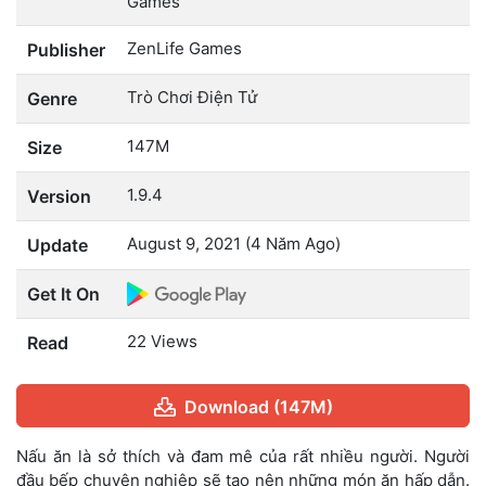
Games
ZenLife Games
Publisher
Trò Chơi Điện Tử
Genre
147M
Size
1.9.4
Version
August 9, 2021 (4 Năm Ago)
Update
Get It On
22 Views
Read
Download (147M)
Nấu ăn là sở thích và đam mê của rất nhiều người. Người
đầu bếp chuyên nghiệp sẽ tạo nên những món ăn hấp dẫn.