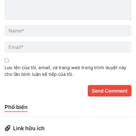
Lưu tên của tôi, email, và trang web trong trình duyệt này
cho lần bình luận kế tiếp của tôi.
Phổ biến
Link hữu ích