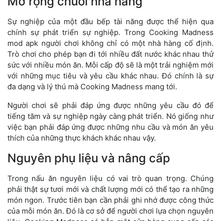
Mở rộng chuỗi nhà hàng
Sự nghiệp của một đầu bếp tài năng được thể hiện qua
chính sự phát triển sự nghiệp. Trong Cooking Madness
mod apk người chơi không chỉ có một nhà hàng cố định.
Trò chơi cho phép bạn đi tới nhiều đất nước khác nhau thử
sức với nhiều món ăn. Mỗi cấp độ sẽ là một trải nghiệm mới
với những mục tiêu và yêu cầu khác nhau. Đó chính là sự
đa dạng và lý thú mà Cooking Madness mang tới.
Người chơi sẽ phải đáp ứng được những yêu cầu đó để
tiếng tăm và sự nghiệp ngày càng phát triển. Nó giống như
việc bạn phải đáp ứng được những nhu cầu và món ăn yêu
thích của những thực khách khác nhau vậy.
Nguyên phụ liệu và nâng cấp
Trong nấu ăn nguyên liệu có vai trò quan trọng. Chúng
phải thật sự tươi mới và chất lượng mới có thể tạo ra những
món ngon. Trước tiên bạn cần phải ghi nhớ được công thức
của mỗi món ăn. Đó là cơ sở để người chơi lựa chọn nguyên