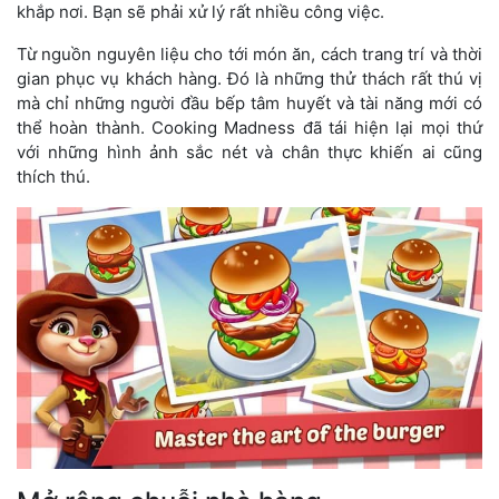
khắp nơi. Bạn sẽ phải xử lý rất nhiều công việc.
Từ nguồn nguyên liệu cho tới món ăn, cách trang trí và thời
gian phục vụ khách hàng. Đó là những thử thách rất thú vị
mà chỉ những người đầu bếp tâm huyết và tài năng mới có
thể hoàn thành. Cooking Madness đã tái hiện lại mọi thứ
với những hình ảnh sắc nét và chân thực khiến ai cũng
thích thú.