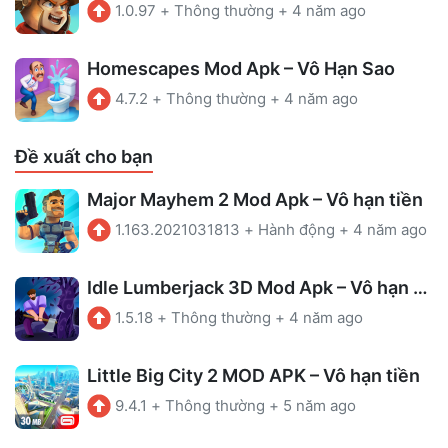
1.0.97
+
Thông thường
+
4 năm ago
Homescapes Mod Apk – Vô Hạn Sao
4.7.2
+
Thông thường
+
4 năm ago
Đề xuất cho bạn
Major Mayhem 2 Mod Apk – Vô hạn tiền
1.163.2021031813
+
Hành động
+
4 năm ago
Idle Lumberjack 3D Mod Apk – Vô hạn Coins
1.5.18
+
Thông thường
+
4 năm ago
Little Big City 2 MOD APK – Vô hạn tiền
9.4.1
+
Thông thường
+
5 năm ago