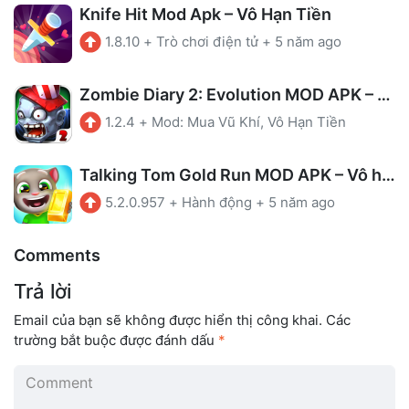
Knife Hit Mod Apk – Vô Hạn Tiền
1.8.10
+
Trò chơi điện tử
+
5 năm ago
Zombie Diary 2: Evolution MOD APK – Vô hạn tiền
1.2.4
+
Mod: Mua Vũ Khí, Vô Hạn Tiền
Talking Tom Gold Run MOD APK – Vô hạn tiền
5.2.0.957
+
Hành động
+
5 năm ago
Comments
Trả lời
Email của bạn sẽ không được hiển thị công khai.
Các
trường bắt buộc được đánh dấu
*