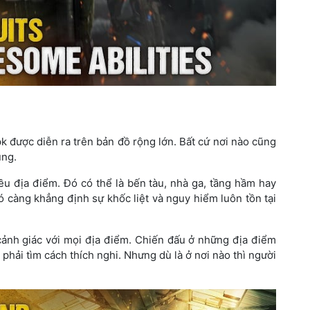
 được diễn ra trên bản đồ rộng lớn. Bất cứ nơi nào cũng
úng.
ều địa điểm. Đó có thể là bến tàu, nhà ga, tầng hầm hay
ó càng khẳng định sự khốc liệt và nguy hiểm luôn tồn tại
 cảnh giác với mọi địa điểm. Chiến đấu ở những địa điểm
phải tìm cách thích nghi. Nhưng dù là ở nơi nào thì người