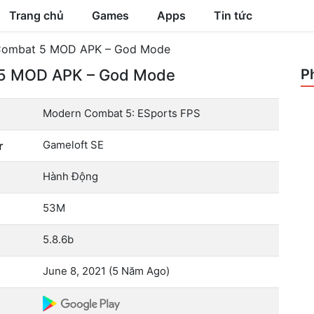
Trang chủ
Games
Apps
Tin tức
Combat 5 MOD APK – God Mode
5 MOD APK – God Mode
P
Modern Combat 5: ESports FPS
Gameloft SE
r
Hành Động
53M
5.8.6b
June 8, 2021 (5 Năm Ago)