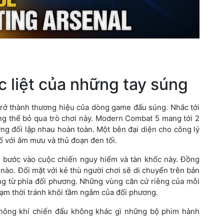
 liệt của những tay súng
trở thành thương hiệu của dòng game đấu súng. Nhắc tới
ng thể bỏ qua trò chơi này. Modern Combat 5 mang tới 2
ởng đối lập nhau hoàn toàn. Một bên đại diện cho công lý
 với âm mưu và thủ đoạn đen tối.
để bước vào cuộc chiến nguy hiểm và tàn khốc này. Đồng
 nào. Đối mặt với kẻ thù người chơi sẽ di chuyển trên bản
ông từ phía đối phương. Những vùng căn cứ riêng của mỗi
tạm thời tránh khỏi tầm ngắm của đối phương.
ông khí chiến đấu không khác gì những bộ phim hành