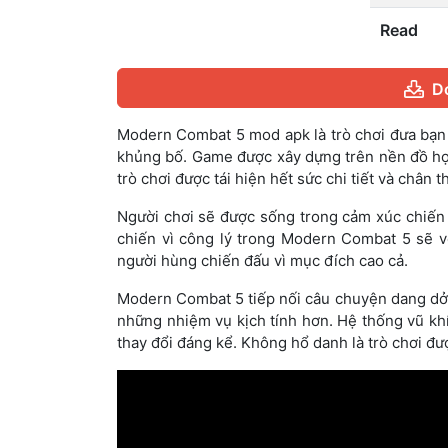
Read
D
Modern Combat 5 mod apk là trò chơi đưa bạn
khủng bố. Game được xây dựng trên nền đồ họa
trò chơi được tái hiện hết sức chi tiết và chân t
Người chơi sẽ được sống trong cảm xúc chiến
chiến vì công lý trong Modern Combat 5 sẽ v
người hùng chiến đấu vì mục đích cao cả.
Modern Combat 5 tiếp nối câu chuyện dang dở 
những nhiệm vụ kịch tính hơn. Hệ thống vũ kh
thay đổi đáng kể. Không hổ danh là trò chơi đư