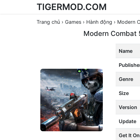
TIGERMOD.COM
Skip to content
Trang chủ
›
Games
›
Hành động
›
Modern 
Modern Combat 
Name
Publishe
Genre
Size
Version
Update
Get It On