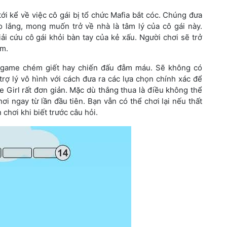
i kể về việc cô gái bị tổ chức Mafia bắt cóc. Chúng đưa
o lắng, mong muốn trở về nhà là tâm lý của cô gái này.
ải cứu cô gái khỏi bàn tay của kẻ xấu. Người chơi sẽ trở
ểm.
t game chém giết hay chiến đấu đẫm máu. Sẽ không có
rợ lý vô hình với cách đưa ra các lựa chọn chính xác để
 Girl rất đơn giản. Mặc dù thắng thua là điều không thể
i ngay từ lần đầu tiên. Bạn vẫn có thể chơi lại nếu thất
chơi khi biết trước câu hỏi.