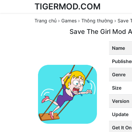
TIGERMOD.COM
Skip to content
Trang chủ
›
Games
›
Thông thường
›
Save 
Save The Girl Mod 
Name
Publishe
Genre
Size
Version
Update
Get It On