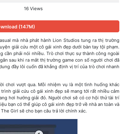
16 Views
wnload (147M)
casual mà nhà phát hành Lion Studios tung ra thị trường
yện giải cứu một cô gái xinh đẹp dưới bàn tay tội phạm.
g cần phải nói nhiều. Trò chơi thực sự thành công ngoài
ngắn sau khi ra mắt thị trường game con số người chơi đã
 dung đầy lôi cuốn đã khẳng định vị trí của trò chơi nhanh
i chơi vượt qua. Mỗi nhiệm vụ là một tình huống khác
 trình giải cứu cô gái xinh đẹp sẽ mang tới rất nhiều cảm
g hơi hướng giải đó. Người chơi sẽ có cơ hội thử tài trí
iệu bạn có thể giúp cô gái xinh đẹp trở về nhà an toàn và
he Girl sẽ cho bạn câu trả lời chính xác.