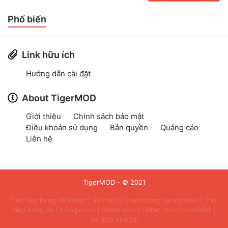
Phổ biến
Link hữu ích
Hướng dẫn cài đặt
About TigerMOD
Giới thiệu
Chính sách bảo mật
Điều khoản sử dụng
Bản quyền
Quảng cáo
Liên hệ
TigerMOD
- © 2021
Truc tiep bong da Xoilac
|
90phut tv
|
xem bong da socolive
|
Truc
tiep bong da
|
luongsontv
|
Oxbet com
|
Oxbet com
|
xocdia88
|
soi kèo nhà cái