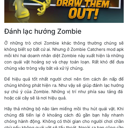
Đánh lạc hướng Zombie
Ở những trò chơi Zombie khác thông thường chúng sẽ
không biết sợ bất cứ ai. Nhưng ở Zombie Catchers mod apk
mỗi khi hai doanh nhân diệt Zombie này xuất hiện là những
con quái vật hoảng sợ và chạy toán loạn. Rất khó để đưa
chúng vào tròng vây bắt và xử lý chúng.
Để hiệu quả tốt nhất người chơi nên tìm cách ẩn nấp để
chúng không phát hiện ra. Như vậy sẽ giúp đánh lạc hướng
sự chú ý của Zombie. Những vị trí như phía sau tảng đá
hoặc cái cây sẽ là nơi hiệu quả.
Hãy thả những bộ não làm miếng mồi thu hút quái vật. Khi
chúng đã tiến lại ở khoảng cách đủ gần bạn hãy nhanh
chóng hành động. Không có thời gian cho người chơi chần
chừ nếu không quái vật sẽ tẩu thoát. Ngoài ra bạn cũng cần