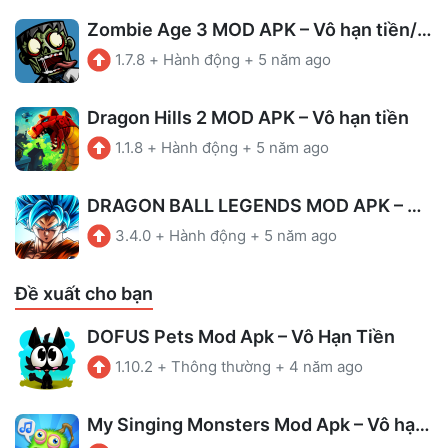
Zombie Age 3 MOD APK – Vô hạn tiền/ Đạn
1.7.8
+
Hành động
+
5 năm ago
Dragon Hills 2 MOD APK – Vô hạn tiền
1.1.8
+
Hành động
+
5 năm ago
DRAGON BALL LEGENDS MOD APK – Sát thương cao, Bất tử
3.4.0
+
Hành động
+
5 năm ago
Đề xuất cho bạn
DOFUS Pets Mod Apk – Vô Hạn Tiền
1.10.2
+
Thông thường
+
4 năm ago
My Singing Monsters Mod Apk – Vô hạn tiền