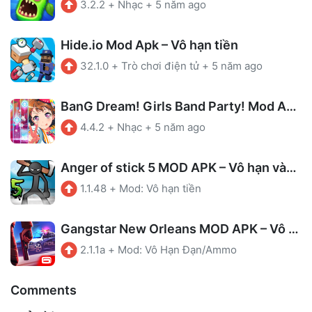
3.2.2
+
Nhạc
+
5 năm ago
Hide.io Mod Apk – Vô hạn tiền
32.1.0
+
Trò chơi điện tử
+
5 năm ago
BanG Dream! Girls Band Party! Mod Apk – Auto Perfect
4.4.2
+
Nhạc
+
5 năm ago
Anger of stick 5 MOD APK – Vô hạn vàng, kim cương
1.1.48
+
Mod: Vô hạn tiền
Gangstar New Orleans MOD APK – Vô hạn đạn
2.1.1a
+
Mod: Vô Hạn Đạn/Ammo
Comments