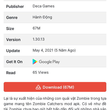
Deca Games
Publisher
Hành Động
Genre
67M
Size
1.30.13
Version
May 4, 2021 (5 Năm Ago)
Update
Get It On
65 Views
Read
Download (67M)
Lại là sự xuất hiện của những con quái vật Zombie trong tựa
game mang tên Zombie Catchers mod apk. Có vẻ như đề
tài Zombie chưa bao giờ hết hấp dẫn đối với những nhà sản